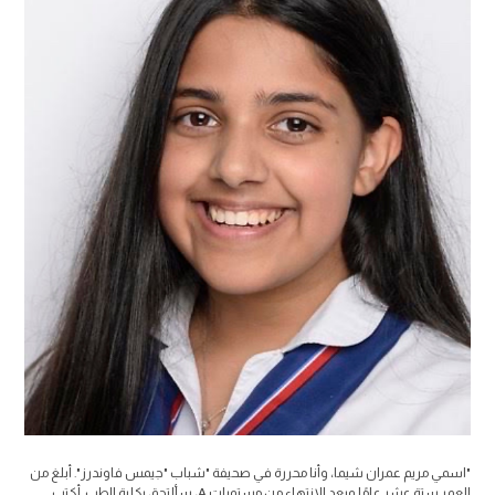
"اسمي مريم عمران شيما، وأنا محررة في صحيفة "شباب "جيمس فاوندرز". أبلغ من
العمر ستة عشر عامًا وبعد الانتهاء من مستويات A، سألتحق بكلية الطب. أكتب