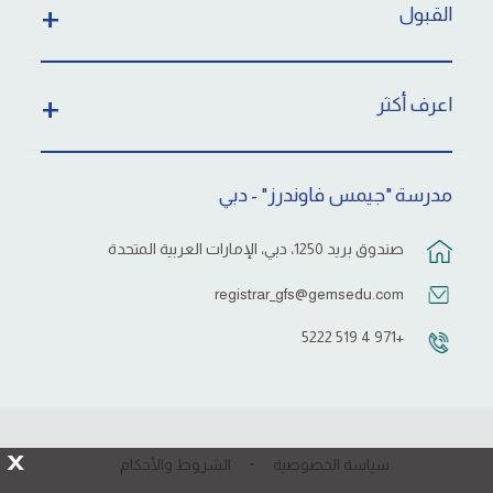
القبول
اعرف أكثر
مدرسة "جيمس فاوندرز" - دبي
صندوق بريد 1250، دبي، الإمارات العربية المتحدة
registrar_gfs@gemsedu.com
+971 4 519 5222
X
سياسة الخصوصية
الشروط والأحكام