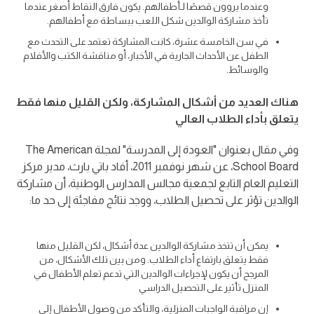
وعندما يروون قصصًا لـأطفالهم. يكون فارق النقاط أصغر عندما
تأخذ مشاركة الوالدين شكل اللعب ببساطة مع أطفالهم.
في سن الخامسة عشرة، كانت المشاركة تعتمد على التحدث مع
الطفل عن الأحداث الجارية في الأخبار، أو مناقشة الكتب والأفلام
والوسائط.
هناك العديد من أشكال المشاركة، ولكن القليل منها فقط
يتعلق بأداء الطلاب العالي
وفي مقال بعنوان "العودة إلى المدرسة" لمجلة The American
School Board، عن شهر نوفمبر 2011، أفاد باتي بارث، مدير مركز
التعليم العام التابع لجمعية مجالس المدارس الوطنية، أن مشاركة
الوالدين تؤثر على تحصيل الطلاب، ووجد نتائج مفاجئة إلى حد ما:
يمكن أن تتخذ مشاركة الوالدين عدة أشكال، لكن القليل منها
فقط يتعلق بارتفاع أداء الطلاب. ومن بين تلك الأشكال، من
المرجح أن يكون لإجراءات الوالدين التي تدعم تعلم الأطفال في
المنزل تأثير على التحصيل الدراسي
إن مراقبة الواجبات المنزلية، والتأكد من وصول الأطفال إلى