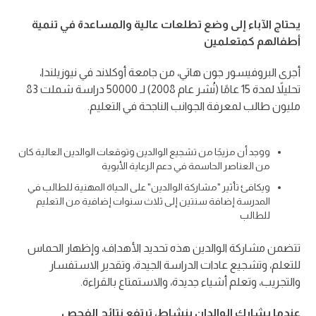
يحتاج الآباء إلى وضع تطلعات عالية والمساعدة في تنمية
أطفالهم كمتعلمين
أجرى البروفيسور جون هاتي، من جامعة أوكلاند في نيوزيلندا،
تحليلاً لمدة 15 عامًا (نُشر عام 2008) لـ 50000 دراسة شملت 83
مليون طالب لمعرفة الجوانب الناجحة في التعليم.
ووجد أن مزيجًا من تشجيع الوالدين وتوقعات الوالدين العالية كان
من العناصر الحاسمة في دعم الرعاية الأبوية
ويكافئ تأثير "مشاركة الوالدين" على الحياة المهنية للطالب في
المدرسة إضافة سنتين إلى ثلاث سنوات إضافية من التعليم
للطالب
تتضمن مشاركة الوالدين هذه تحديد الأهداف، وإظهار الحماس
للتعلم، وتشجيع عادات الدراسة الجيدة، وتقدير الاستفسار
والتجريب، وتعلم أشياء جديدة، والاستمتاع بالقراءة.
عندما يشارك الوالدان بنشاط، ترتفع نتائج الفحص