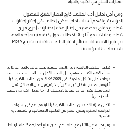
مهارات النجاح في الكلية والحياة.
ومن أجل تحليل أداء الطلاب خارج الإطار الضيق للفصول
الدراسية، ولفهم أسباب نجاح بعض الطلاب في اجتياز اختبارات
PISA وإخفاق بعضهم في اجتياز هذه الاختبارات، أجرى فريق
PISA مقابلات مع آباء 5000 طالب حول كيفية تربية أطفالهم،
ثم قارنوا الاستجابات بنتائج اختبار الطلاب. واكتشف فريق PISA
ثلاث ملاحظات رئيسية::
يُظهر الطلاب البالغون من العمر خمسة عشر عامًا، والذين غالبًا ما
يقرأ آباؤهم الكتب معهم خلال الصف الأول من المدرسة الابتدائية،
درجات أعلى بشكل ملحوظ في PISA 2009 من الطلاب الذين يقرأ
آباؤهم معهم بشكل غير متكرر أو لا يقرؤون على الإطلاق. (في
المتوسط، يكون فارق النقاط 25 نقطة، أي ما يعادل أكثر من نصف
عام دراسي)
تتجلى ميزة الأداء بين الطلاب الذين قرأ آباؤهم لهم في سنوات
الدراسة المبكرة بغض النظر عن الخلفية الاجتماعية والاقتصادية
للأسرة
ويرتبط تفاعل الآباء مع أطفالهم الذين تبلغ أعمارهم 15 عامًا ارتباطًا