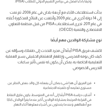
وثيقًا بأداء أفضل في برنامج التقييم الدولي للطلاب (PISA).
بدأت استطلاعات الآباء مع أربعة بلدان في عام 2006، ثم نمت
إلى 14 دولة أخرى في عام 2009 وأبلغت عن النتائج المذكورة أعلاه
في عام 2011. تجرى استطلاعات PISA من قبل منظمة التعاون
الاقتصادي والتنمية (OECD).
نوع مشاركة الوالدين مهم أيضًا
اكتشف فريق PISA أيضًا أن مجرد التحدث إلى طفلك وسؤاله عن
كيف كان يومه المدرسي، وإظهار الاهتمام الحقيقي بسير العملية
التعليمية الخاصة به، يمكن أن يكون له نفس تأثير ساعات
التدريس الخصوصي.
قرر الفريق أن هذا شيء يمكن أن يفعله كل والد، بغض النظر عن
مستوى تعليمه أو خلفيته الاجتماعية
أشارت دراسة PISA أيضًا إلى أنه في المتوسط، يكون فارق النقاط
في القراءة المرتبط بمشاركة الوالدين أكبر عندما يقرأ الوالدان كتابًا
مع أطفالهم، وعندما يتحدثون عن أشياء فعلوها أثناء النهار،